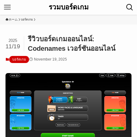
รวมบอร์ดเกม
ホーム
บอร์ดเกม
รีวิวบอร์ดเกมออนไลน์:
2025
11/19
Codenames เวอร์ชันออนไลน์
November 19, 2025
บอร์ดเกม