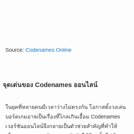
Source:
Codenames Online
จุดเด่นของ Codenames ออนไลน์
ในยุคที่หลายคนมีเวลาว่างไม่ตรงกัน โอกาสตั้งวงเล่น
บอร์ดเกมอาจเป็นเรื่องที่ไกลเกินเอื้อม Codenames
เวอร์ชันออนไลน์จึงกลายเป็นตัวช่วยสำคัญที่ทำให้