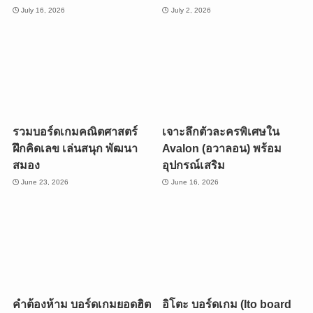
July 16, 2026
July 2, 2026
รวมบอร์ดเกมคณิตศาสตร์
เจาะลึกตัวละครพิเศษใน
ฝึกคิดเลข เล่นสนุก พัฒนา
Avalon (อวาลอน) พร้อม
สมอง
อุปกรณ์เสริม
June 23, 2026
June 16, 2026
คําต้องห้าม บอร์ดเกมยอดฮิต
อิโตะ บอร์ดเกม (Ito board