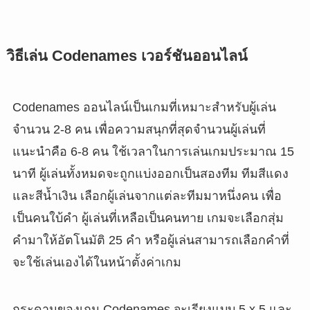
วิธีเล่น Codenames เวอร์ชันออนไลน์
Codenames ออนไลน์เป็นเกมที่เหมาะสำหรับผู้เล่น
จำนวน 2-8 คน เพื่อความสนุกที่สุดจำนวนผู้เล่นที่
แนะนำคือ 6-8 คน ใช้เวลาในการเล่นเกมประมาณ 15
นาที ผู้เล่นทั้งหมดจะถูกแบ่งออกเป็นสองทีม ทีมสีแดง
และสีน้ำเงิน เลือกผู้เล่นจากแต่ละทีมมาหนึ่งคน เพื่อ
เป็นคนใบ้คำ ผู้เล่นที่เหลือเป็นคนทาย เกมจะเลือกสุ่ม
คำมาให้อัตโนมัติ 25 คำ หรือผู้เล่นสามารถเลือกคำที่
จะใช้เล่นเองได้ในหน้าตั้งค่าเกม
กระดานของเกม Codenames จะเรียงแบบ 5 x 5 และ