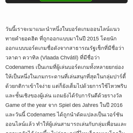
วันนี้เราจะมาแนะนำหนึ่งในบอร์ดเกมออนไลน์แนว
ทายคำยอดฮิต ที่ถูกออกแบบมาในปี 2015 โดยนัก
ออกแบบบอร์ดเกมชื่อดังจากสาธารณรัฐเช็กที่มีชื่อว่า
วลาดา ควาทิล (Vlaada Chvátil) ที่มีชื่อว่า
Codenames เป็นเกมที่ผู้เล่นบอร์ดเกมทั้งหลายยกย่อง
ให้เป็นหนึ่งในเกมกระดานที่เล่นสนุกที่สุดในกลุ่มปาร์ตี้
ด้วยกติกาเข้าใจง่าย แต่ก็ยังเต็มไปด้วยการใช้ไหวพริบ
และชั้นเชิงของผู้เล่น แถมยังได้รับการันตีด้วยรางวัล
Game of the year จาก Spiel des Jahres ในปี 2016
และวันนี้ Codenames ได้ถูกนำดัดแปลงเป็นเวอร์ชัน
ออนไลน์แล้ว ทำให้ผู้เล่นสามารถเล่นกับกลุ่มเพื่อนและ