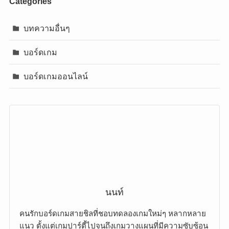
Categories
บทความอื่นๆ
บอร์ดเกม
บอร์ดเกมออนไลน์
นนท์
คนรักบอร์ดเกมสายชิลที่ชอบทดลองเกมใหม่ๆ หลากหลาย
แนว ตั้งแต่เกมปาร์ตี้ไปจนถึงเกมวางแผนที่มีความซับซ้อน