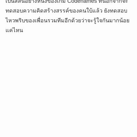
เป็นสีสันอย่างหนึ่งของเกม Codenames ที่นอกจากจะ
ทดสอบความคิดสร้างสรรค์ของคนใบ้แล้ว ยังทดสอบ
ไหวพริบของเพื่อนรวมทีมอีกด้วยว่าจะรู้ใจกันมากน้อย
แค่ไหน