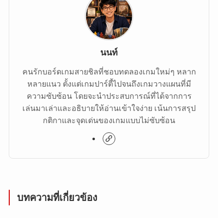
นนท์
คนรักบอร์ดเกมสายชิลที่ชอบทดลองเกมใหม่ๆ หลาก
หลายแนว ตั้งแต่เกมปาร์ตี้ไปจนถึงเกมวางแผนที่มี
ความซับซ้อน โดยจะนำประสบการณ์ที่ได้จากการ
เล่นมาเล่าและอธิบายให้อ่านเข้าใจง่าย เน้นการสรุป
กติกาและจุดเด่นของเกมแบบไม่ซับซ้อน
บทความที่เกี่ยวข้อง