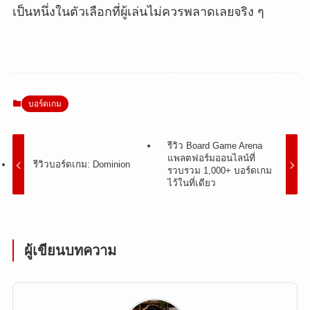
เป็นหนึ่งในตัวเลือกที่ผู้เล่นไม่ควรพลาดเลยจริง ๆ
บอร์ดเกม
รีวิว Board Game Arena
แพลตฟอร์มออนไลน์ที่
รีวิวบอร์ดเกม: Dominion
รวบรวม 1,000+ บอร์ดเกม
ไว้ในที่เดียว
ผู้เขียนบทความ