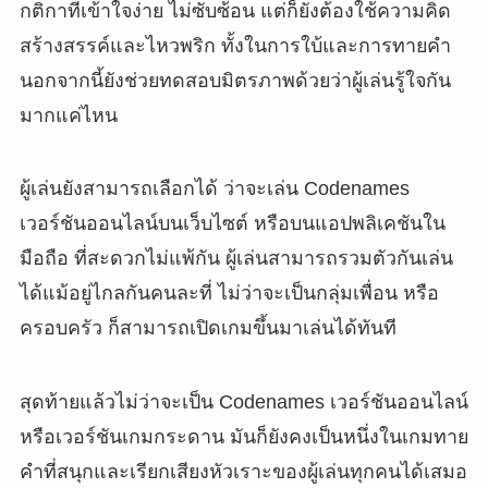
กติกาที่เข้าใจง่าย ไม่ซับซ้อน แต่ก็ยังต้องใช้ความคิด
สร้างสรรค์และไหวพริก ทั้งในการใบ้และการทายคำ
นอกจากนี้ยังช่วยทดสอบมิตรภาพด้วยว่าผู้เล่นรู้ใจกัน
มากแค่ไหน
ผู้เล่นยังสามารถเลือกได้ ว่าจะเล่น Codenames
เวอร์ชันออนไลน์บนเว็บไซต์ หรือบนแอปพลิเคชันใน
มือถือ ที่สะดวกไม่แพ้กัน ผู้เล่นสามารถรวมตัวกันเล่น
ได้แม้อยู่ไกลกันคนละที่ ไม่ว่าจะเป็นกลุ่มเพื่อน หรือ
ครอบครัว ก็สามารถเปิดเกมขึ้นมาเล่นได้ทันที
สุดท้ายแล้วไม่ว่าจะเป็น Codenames เวอร์ชันออนไลน์
หรือเวอร์ชันเกมกระดาน มันก็ยังคงเป็นหนึ่งในเกมทาย
คำที่สนุกและเรียกเสียงหัวเราะของผู้เล่นทุกคนได้เสมอ